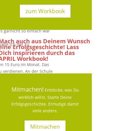
zum Workbook
s garnicht so einfach war
Mach auch aus Deinem Wunsch
habe ich mir zu
eine Erfolgsgeschichte! Lass
Dich inspirieren durch das
APRIL Workbook!
en 15 Euro im Monat. Das
zu verdienen. An der Schule
e ich dann fast mein ganzes
ft, alte Spielsachen zu
Mitmachen!
Entdecke, was Du
wirklich willst. Starte Deine
eitlich dachte ich auch,
Erfolgsgeschichte. Ermutige damit
 Doch ich hatte so einen
viele andere.
on allen Verwandten nur
gen Cent auszugeben, obwohl
Mitmachen