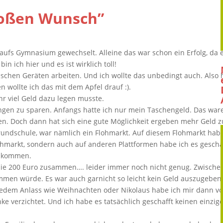
roßen Wunsch”
ufs Gymnasium gewechselt. Alleine das war schon ein Erfolg, da e
n ich hier und es ist wirklich toll!
schen Geräten arbeiten. Und ich wollte das unbedingt auch. Also 
 wollte ich das mit dem Apfel drauf :).
hr viel Geld dazu legen musste.
en zu sparen. Anfangs hatte ich nur mein Taschengeld. Das war
ten. Doch dann hat sich eine gute Möglichkeit ergeben mehr Geld 
rundschule, war nämlich ein Flohmarkt. Auf diesem Flohmarkt hab
ohmarkt, sondern auch auf anderen Plattformen habe ich es geschaf
u kommen.
ie 200 Euro zusammen…. leider immer noch nicht genug. Zwischenz
men würde. Es war auch garnicht so leicht kein Geld auszugeben.
u jedem Anlass wie Weihnachten oder Nikolaus habe ich mir dann v
 verzichtet. Und ich habe es tatsächlich geschafft keinen einzi