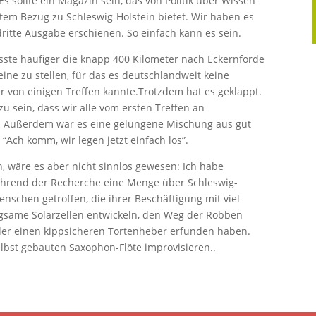
s sollte ein Magazin sein, das von Politik über Wissen
ktem Bezug zu Schleswig-Holstein bietet. Wir haben es
dritte Ausgabe erschienen. So einfach kann es sein.
usste häufiger die knapp 400 Kilometer nach Eckernförde
ine zu stellen, für das es deutschlandweit keine
ur von einigen Treffen kannte.Trotzdem hat es geklappt.
u sein, dass wir alle vom ersten Treffen an
 Außerdem war es eine gelungene Mischung aus gut
Ach komm, wir legen jetzt einfach los”.
, wäre es aber nicht sinnlos gewesen: Ich habe
ährend der Recherche eine Menge über Schleswig-
schen getroffen, die ihrer Beschäftigung mit viel
egsame Solarzellen entwickeln, den Weg der Robben
der einen kippsicheren Tortenheber erfunden haben.
lbst gebauten Saxophon-Flöte improvisieren..