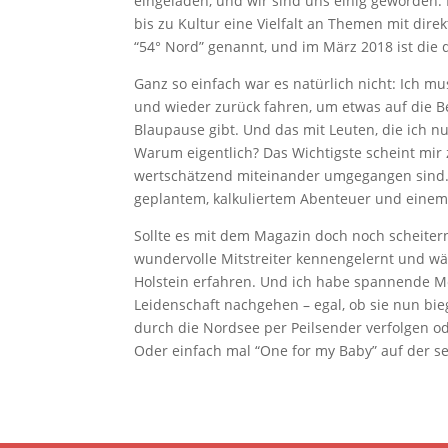
eingeladen, und wir sind uns einig geworden: E
bis zu Kultur eine Vielfalt an Themen mit dire
“54° Nord” genannt, und im März 2018 ist die 
Ganz so einfach war es natürlich nicht: Ich m
und wieder zurück fahren, um etwas auf die Be
Blaupause gibt. Und das mit Leuten, die ich n
Warum eigentlich? Das Wichtigste scheint mir z
wertschätzend miteinander umgegangen sind.
geplantem, kalkuliertem Abenteuer und einem “
Sollte es mit dem Magazin doch noch scheitern
wundervolle Mitstreiter kennengelernt und w
Holstein erfahren. Und ich habe spannende Men
Leidenschaft nachgehen – egal, ob sie nun bi
durch die Nordsee per Peilsender verfolgen o
Oder einfach mal “One for my Baby” auf der se