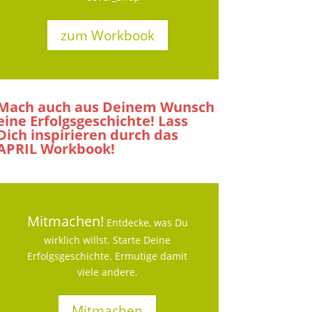
zum Workbook
Mach auch aus Deinem Wunsch
eine Erfolgsgeschichte! Lass
Dich inspirieren durch das
APRIL Workbook!
Mitmachen!
Entdecke, was Du
wirklich willst. Starte Deine
Erfolgsgeschichte. Ermutige damit
viele andere.
Mitmachen