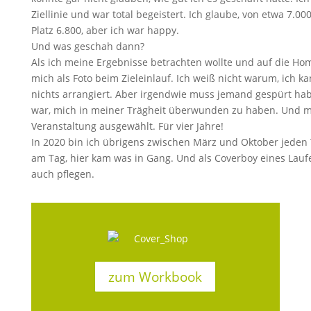
Ziellinie und war total begeistert. Ich glaube, von etwa 7.0
Platz 6.800, aber ich war happy.
Und was geschah dann?
Als ich meine Ergebnisse betrachten wollte und auf die Home
mich als Foto beim Zieleinlauf. Ich weiß nicht warum, ich k
nichts arrangiert. Aber irgendwie muss jemand gespürt haben
war, mich in meiner Trägheit überwunden zu haben. Und me
Veranstaltung ausgewählt. Für vier Jahre!
In 2020 bin ich übrigens zwischen März und Oktober jeden 
am Tag, hier kam was in Gang. Und als Coverboy eines Lauf
auch pflegen.
zum Workbook