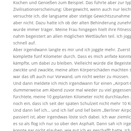
Kochen und Genießen zum Beispiel. Das führte aber zur ty
Zivilisationserscheinung: Übergewicht, wenn auch nur leich
versuchte ich, die langsame aber stetige Gewichtszunahme 
aber nicht. Dazu hatte ich ob der alten Behinderung zun
wurde immer träger. Meine Frau hingegen hielt ihre Fitness
nahm begeistert an allen möglichen Wettläufen teil. Ich jog
schnell auf.
Aber irgendwann langte es mir und ich joggte mehr. Zuers
komplette fünf Kilometer durch. Dass es mich anfixte konnte
kämpfte, um dabei zu bleiben. Vielleicht würde die Begeis
zwickte und zwackte, meine alten Körperschäden machten s
war das oft auch nur Vorwand, um nicht weiter zu müssen.
Und dann meldete ich mich irgendwann für einen „Airport-R
dummerweise am Abend zuvor mal wieder zu viel gegessen,
fürchtete, meine 10 geplanten Kilometer nicht durchlaufen 
noch ein, dass ich seit der späten Schulzeit nicht mehr 10 
Und dann lief ich… und ich lief und lief beim „Berliner Airpo
passiert ist, aber irgendwas löste sich dabei. Ich war zieml
es so als flog ich nur so über den Asphalt. Dann sah ich irg
konnte gar nicht glauben, wie gut ich es geschafft hatte. Ich 