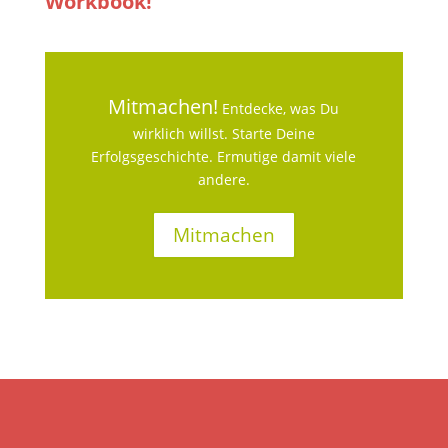
Workbook!
Mitmachen!
Entdecke, was Du
wirklich willst. Starte Deine
Erfolgsgeschichte. Ermutige damit viele
andere.
Mitmachen