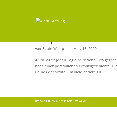
17. April: Die Berliner Be
von
Beate Westphal
|
Apr. 16, 2020
APRIL 2020: Jeden Tag eine schöne Erfolgsges
nach einer persönlichen Erfolgsgeschichte. Hie
Deine Geschichte, um viele andere zu...
Impressum
Datenschutz
AGB