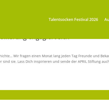
Talentsocken Festival 2026
Au
völkerung engagiert sich
chichte… Wir fragen einen Monat lang jeden Tag Freunde und Beka
r sind sie. Lass Dich inspirieren und sende der APRIL Stiftung auc