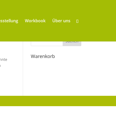
sstellung
Workbook
Über uns
Warenkorb
nnte
h