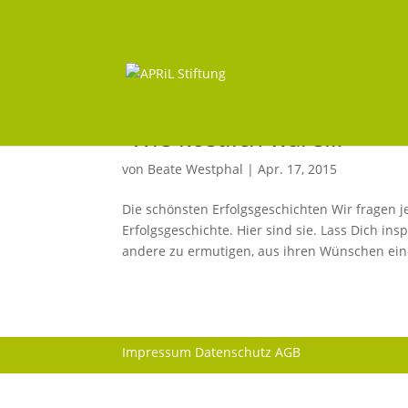
“Wie köstlich wäre…”
von
Beate Westphal
|
Apr. 17, 2015
Die schönsten Erfolgsgeschichten Wir fragen 
Erfolgsgeschichte. Hier sind sie. Lass Dich in
andere zu ermutigen, aus ihren Wünschen eine
Impressum
Datenschutz
AGB