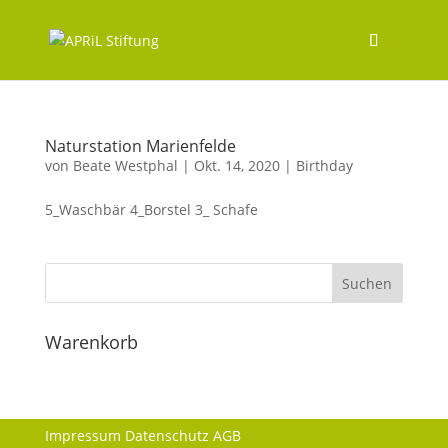
Naturstation Marienfelde
von
Beate Westphal
|
Okt. 14, 2020
|
Birthday
5_Waschbär 4_Borstel 3_ Schafe
Warenkorb
Impressum
Datenschutz
AGB